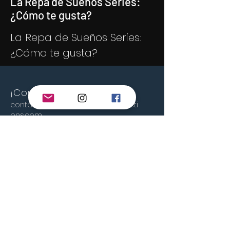
La Repa de Sueños Series:
¿Cómo te gusta?
La Repa de Sueños Series:
¿Cómo te gusta?
¡Contáctanos!
contacto@glasselephantproducti
ons.com
glass4elephant@gmail.com
San José, Costa Rica
© 2023 By GSL Productions.
Proudly created by
Wix.com